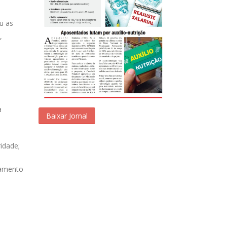
u as
,
a
Baixar Jornal
idade;
ramento