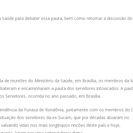
a Saúde para debater essa pauta, bem como retomar a discussão do
ala de reuniões do Ministério da Saúde, em Brasília, os membros da
bateram e encaminharam a pauta dos servidores intoxicados. A paut
 Servidores, ocorrida no ano passado, em Brasília.
intendência da Funasa de Rondônia, juntamente com os membros do 
a situação dos servidores da ex-Sucam, que por décadas atuaram no
 salvando vidas nos mais longínquos rincões deste país e hoje,
guerra, lutam por uma sobrevivência digna.