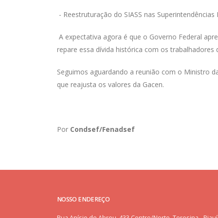
- Reestruturação do SIASS nas Superintendências E
A expectativa agora é que o Governo Federal apr
repare essa dívida histórica com os trabalhadore
Seguimos aguardando a reunião com o Ministro d
que reajusta os valores da Gacen.
Por
Condsef/Fenadsef
NOSSO ENDEREÇO
Rua Anísio de Abreu, 433 Centro/Norte, Teresina - Piauí