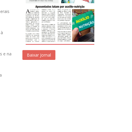
erais
 à
s e na
Baixar Jornal
a